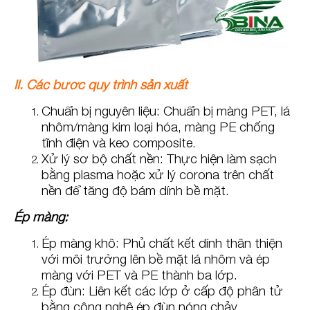
II. Các bước quy trình sản xuất
Chuẩn bị nguyên liệu: Chuẩn bị màng PET, lá
nhôm/màng kim loại hóa, màng PE chống
tĩnh điện và keo composite.
Xử lý sơ bộ chất nền: Thực hiện làm sạch
bằng plasma hoặc xử lý corona trên chất
nền để tăng độ bám dính bề mặt.
Ép màng:
Ép màng khô: Phủ chất kết dính thân thiện
với môi trường lên bề mặt lá nhôm và ép
màng với PET và PE thành ba lớp.
Ép đùn: Liên kết các lớp ở cấp độ phân tử
bằng công nghệ ép đùn nóng chảy.