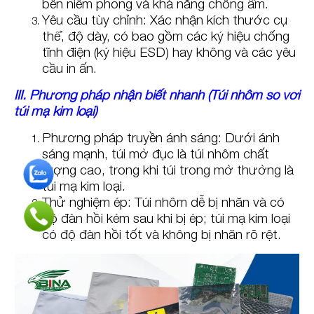
bền niêm phong và khả năng chống ẩm.
Yêu cầu tùy chỉnh: Xác nhận kích thước cụ
thể, độ dày, có bao gồm các ký hiệu chống
tĩnh điện (ký hiệu ESD) hay không và các yêu
cầu in ấn.
III. Phương pháp nhận biết nhanh (Túi nhôm so với
túi mạ kim loại)
Phương pháp truyền ánh sáng: Dưới ánh
sáng mạnh, túi mờ đục là túi nhôm chất
lượng cao, trong khi túi trong mờ thường là
túi mạ kim loại.
Thử nghiệm ép: Túi nhôm dễ bị nhăn và có
độ đàn hồi kém sau khi bị ép; túi mạ kim loại
có độ đàn hồi tốt và không bị nhăn rõ rệt.