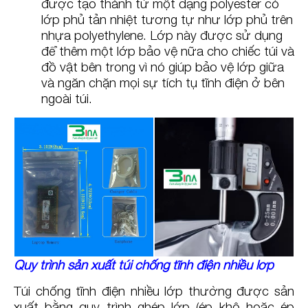
được tạo thành từ một dạng polyester có
lớp phủ tản nhiệt tương tự như lớp phủ trên
nhựa polyethylene. Lớp này được sử dụng
để thêm một lớp bảo vệ nữa cho chiếc túi và
đồ vật bên trong vì nó giúp bảo vệ lớp giữa
và ngăn chặn mọi sự tích tụ tĩnh điện ở bên
ngoài túi.
Quy trình sản xuất túi chống tĩnh điện nhiều lớp
Túi chống tĩnh điện nhiều lớp thường được sản
xuất bằng quy trình ghép lớp (ép khô hoặc ép