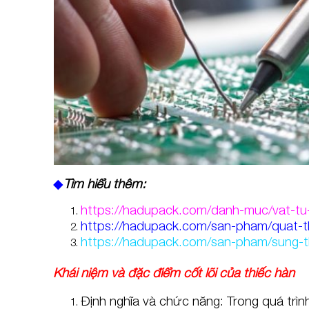
◆
Tìm hiểu thêm:
https://hadupack.com/danh-muc/vat-tu
https://hadupack.com/san-pham/quat-th
https://hadupack.com/san-pham/sung-th
Khái niệm và đặc điểm cốt lõi của thiếc hàn
Định nghĩa và chức năng: Trong quá trình 