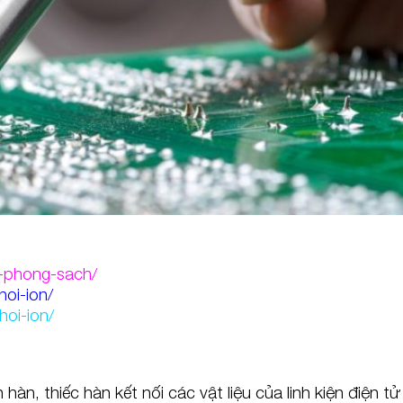
-phong-sach/
oi-ion/
oi-ion/
hàn, thiếc hàn kết nối các vật liệu của linh kiện điện tử