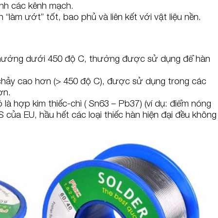
ành các kênh mạch.
 “làm ướt” tốt, bao phủ và liên kết với vật liệu nền.
thường dưới 450 độ C, thường được sử dụng để hàn
chảy cao hơn (> 450 độ C), được sử dụng trong các
ơn.
là hợp kim thiếc-chì ( Sn63 – Pb37) (ví dụ: điểm nóng
 của EU, hầu hết các loại thiếc hàn hiện đại đều không