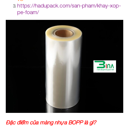
https://hadupack.com/san-pham/khay-xop-
pe-foam/
Đặc điểm của màng nhựa BOPP là gì?