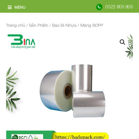
0522 806 806
MENU
Trang chủ
/
Sản Phẩm
/
Bao Bì Nhựa
/ Màng BOPP