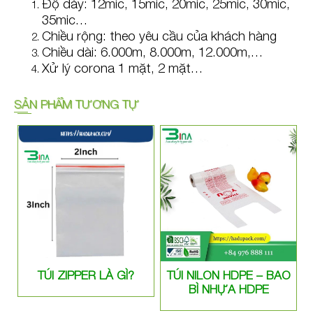
Độ dày: 12mic, 15mic, 20mic, 25mic, 30mic,
35mic…
Chiều rộng: theo yêu cầu của khách hàng
Chiều dài: 6.000m, 8.000m, 12.000m,…
Xử lý corona 1 mặt, 2 mặt…
SẢN PHẨM TƯƠNG TỰ
TÚI ZIPPER LÀ GÌ?
TÚI NILON HDPE – BAO
BÌ NHỰA HDPE