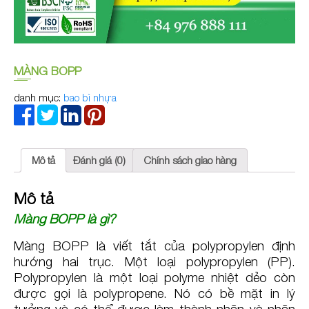
MÀNG BOPP
danh mục:
bao bì nhựa
Mô tả
Đánh giá (0)
Chính sách giao hàng
Mô tả
Màng BOPP là gì?
Màng BOPP là viết tắt của polypropylen định
hướng hai trục. Một loại polypropylen (PP).
Polypropylen là một loại polyme nhiệt dẻo còn
được gọi là polypropene. Nó có bề mặt in lý
tưởng và có thể được làm thành nhãn và nhãn