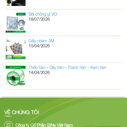
Bột chống gỉ VCI
18/07/2026
Giấy nhám 3M
15/04/2026
Thiếc hàn – Dây hàn – Thanh hàn – Kem hàn
14/04/2026
VỀ CHÚNG TÔI
Công ty Cổ Phần BiNa Việt Nam