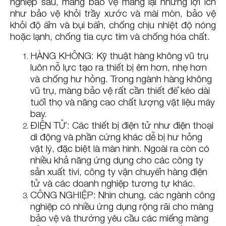
nghiệp sau, màng bảo vệ mang lại những lợi ích
như bảo vệ khỏi trầy xước và mài mòn, bảo vệ
khỏi độ ẩm và bụi bẩn, chống chịu nhiệt độ nóng
hoặc lạnh, chống tia cực tím và chống hóa chất.
HÀNG KHÔNG: Kỹ thuật hàng không vũ trụ
luôn nỗ lực tạo ra thiết bị êm hơn, nhẹ hơn
và chống hư hỏng. Trong ngành hàng không
vũ trụ, màng bảo vệ rất cần thiết để kéo dài
tuổi thọ và nâng cao chất lượng vật liệu máy
bay.
ĐIỆN TỬ: Các thiết bị điện tử như điện thoại
di động và phần cứng khác dễ bị hư hỏng
vật lý, đặc biệt là màn hình. Ngoài ra còn có
nhiều khả năng ứng dụng cho các công ty
sản xuất tivi, công ty vận chuyển hàng điện
tử và các doanh nghiệp tương tự khác.
CÔNG NGHIỆP: Nhìn chung, các ngành công
nghiệp có nhiều ứng dụng rộng rãi cho màng
bảo vệ và thường yêu cầu các miếng màng