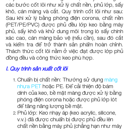
các bước cốt lõi như xử lý chất nền, phủ lớp, sấy
khô, cán màng và cắt. Quy trình cốt lõi như sau:
Sau khi xử lý bằng phóng điện corona, chất nền
(PET/PE/PVC) được phủ đều lớp keo bằng máy
phủ, sấy khô và khử dung môi trong lò sấy chính
xác cao, cán màng bảo vệ (nếu cần), sau đó cắt
và kiểm tra để trở thành sản phẩm hoàn chỉnh.
Thách thức cốt lõi nằm ở việc đạt được lớp phủ
đồng đều và công thức keo phù hợp.
I. Quy trình sản xuất cốt lõi
Chuẩn bị chất nền: Thường sử dụng
màng
nhựa PET
hoặc PE. Để cải thiện độ bám
dính của keo, bề mặt màng được xử lý bằng
phóng điện corona hoặc được phủ lớp lót
để tăng năng lượng bề mặt.
Phủ lớp: Keo nhạy áp (keo acrylic, silicone,
v.v.) đã được chuẩn bị được phủ đều lên
chất nền bằng máy phủ (chẳng hạn như máy