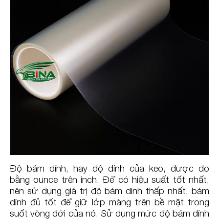
Độ bám dính, hay độ dính của keo, được đo
bằng ounce trên inch. Để có hiệu suất tốt nhất,
nên sử dụng giá trị độ bám dính thấp nhất, bám
dính đủ tốt để giữ lớp màng trên bề mặt trong
suốt vòng đời của nó. Sử dụng mức độ bám dính