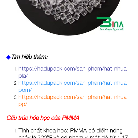
◆
Tìm hiểu thêm:
https://hadupack.com/san-pham/hat-nhua-
pla/
https://hadupack.com/san-pham/hat-nhua-
pom/
https://hadupack.com/san-pham/hat-nhua-
pp/
Cấu trúc hóa học của PMMA
Tính chất khoa học: PMMA có điểm nóng
chảy là 320°F và có phạm vi mật độ từ 1,17-