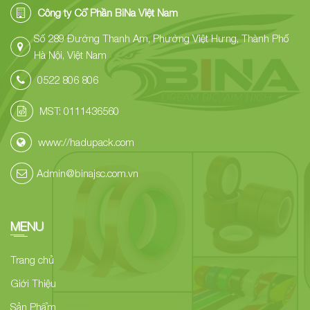
Công ty Cổ Phần BiNa Việt Nam
Số 289 Đường Thanh Am, Phường Việt Hưng, Thành Phố
Hà Nội, Việt Nam
0522 806 806
MST: 0111436560
www://hadupack.com
Admin@binajsc.com.vn
MENU
Trang chủ
Giới Thiệu
Sản Phẩm