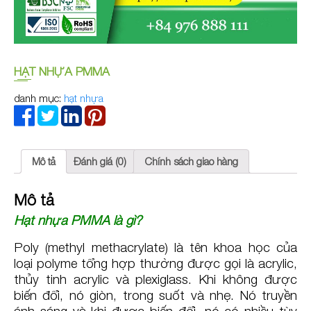
HẠT NHỰA PMMA
danh mục:
hạt nhựa
Mô tả
Đánh giá (0)
Chính sách giao hàng
Mô tả
Hạt nhựa PMMA là gì?
Poly (methyl methacrylate) là tên khoa học của
loại polyme tổng hợp thường được gọi là acrylic,
thủy tinh acrylic và plexiglass. Khi không được
biến đổi, nó giòn, trong suốt và nhẹ. Nó truyền
ánh sáng và khi được biến đổi, nó có nhiều tùy